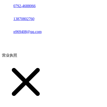
座机：
0792-4688066
电话：
13870802760
邮箱：
n969408@qq.com
地址：江西省德安县高新技术产业园(宝塔工业园)高新路93号
营业执照