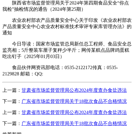
陕西省市场监督管理局关于2024年第四期食品安全“你点
我检”抽检情况的通告（2024年第25期）
农业农村部农产品质量安全中心关于印发《农业农村部农
产品质量安全中心农业农村标准技术审评专家库管理办法》的
通知
今日导读：国家市场监管总局新任总工程师、食品安全总
监亮相；5斤整装车厘子复秤少半斤；网传某糕点品牌鸡蛋糕
吃出钉子（2025年01月03日）
食品伙伴网资讯部电话：0535-2122172传真：0535-
2129828 邮箱：QQ:
上一篇：
甘肃省市场监督管理局公布2024年度查办食盐违法
下一篇：
广东省市场监督管理局关于18批次食品不合格情况
上一篇：
甘肃省市场监督管理局公布2024年度查办食盐违法
下一篇：
广东省市场监督管理局关于18批次食品不合格情况