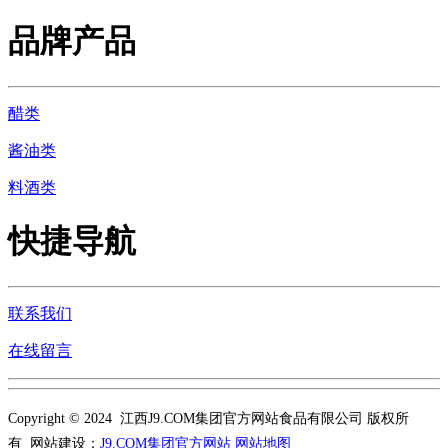
品牌产品
醋类
酱油类
料酒类
快捷导航
联系我们
在线留言
Copyright © 2024 江西J9.COM集团官方网站食品有限公司 版权所
有 网站建设：
J9.COM集团官方网站
网站地图